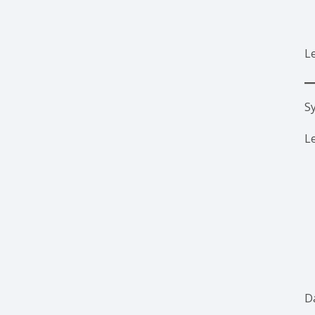
L
S
L
D