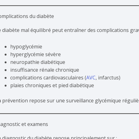
omplications du diabète
e diabète mal équilibré peut entraîner des complications grav
hypoglycémie
hyperglycémie sévère
neuropathie diabétique
insuffisance rénale chronique
complications cardiovasculaires (
AVC
, infarctus)
plaies chroniques et pied diabétique
a prévention repose sur une surveillance glycémique réguliè
iagnostic et examens
e diagnostic du diabète repose principalement sur :