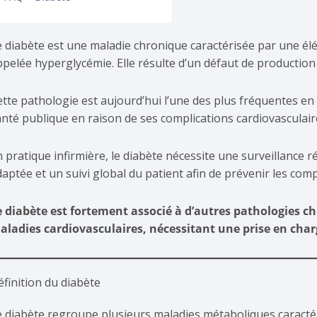
e diabète est une maladie chronique caractérisée par une élé
pelée hyperglycémie. Elle résulte d’un défaut de production o
ette pathologie est aujourd’hui l’une des plus fréquentes en
anté publique en raison de ses complications cardiovasculair
n pratique infirmière, le diabète nécessite une surveillance 
aptée et un suivi global du patient afin de prévenir les com
e diabète est fortement associé à d’autres pathologies chr
aladies cardiovasculaires, nécessitant une prise en char
éfinition du diabète
e diabète regroupe plusieurs maladies métaboliques caracté