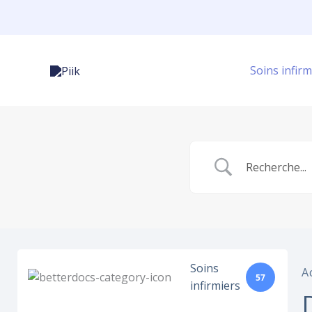
Aller
au
contenu
Soins infirm
Soins
A
57
infirmiers