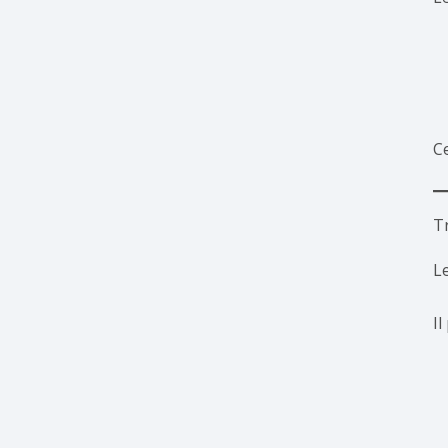
Ce
T
Le
Il