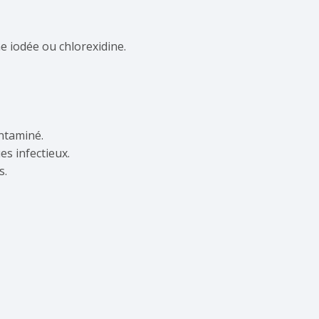
 iodée ou chlorexidine.
ontaminé.
es infectieux.
s.