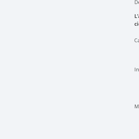
Dé
L
ci
Ca
I
M