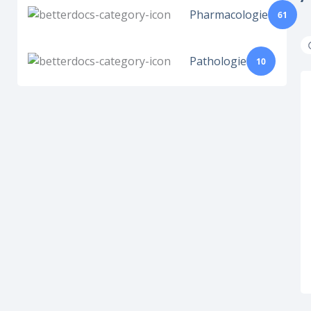
Pharmacologie
61
Pathologie
10