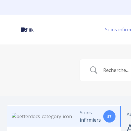
Aller
au
contenu
Soins infirm
Soins
A
57
infirmiers