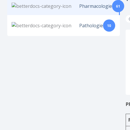
Pharmacologie
61
Pathologie
10
P