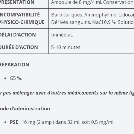
PRÉSENTATION
Ampoule de 8 mg/4 ml. Conservation à 
INCOMPATIBILITÉ
Barbituriques. Aminophylline. Lidoca
PHYSICO-CHIMIQUE
Dérivés sanguins. NaCl 0,9 %. Solutio
DÉLAI D’ACTION
Immédiat.
DURÉE D’ACTION
5-10 minutes.
RÉPARATION
G5 %.
e pas mélanger avec d’autres médicaments sur la même lig
ode d’administration
PSE
: 16 mg (2 amp.) dans 32 ml, soit 0,5 mg/ml.