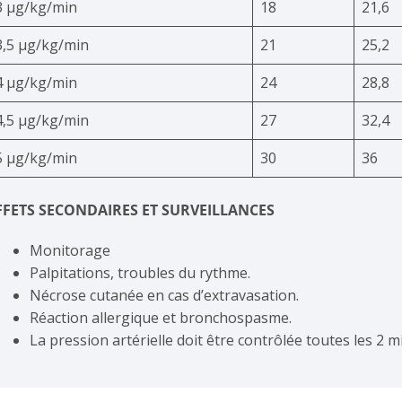
3 μg/kg/min
18
21,6
3,5 μg/kg/min
21
25,2
4 μg/kg/min
24
28,8
4,5 μg/kg/min
27
32,4
5 μg/kg/min
30
36
FFETS SECONDAIRES ET SURVEILLANCES
Monitorage
Palpitations, troubles du rythme.
Nécrose cutanée en cas d’extravasation.
Réaction allergique et bronchospasme.
La pression artérielle doit être contrôlée toutes les 2 