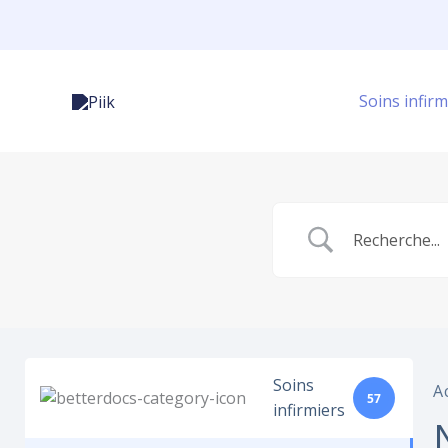
Aller
au
contenu
Soins infirm
Soins
A
57
infirmiers