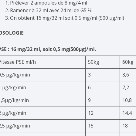
Prélever 2 ampoules de 8 mg/4 ml
Ramener à 32 ml avec 24 ml de G5 %
On obtient 16 mg/32 ml soit 0,5 mg/ml (500 μg/ml)
OSOLOGIE
PSE : 16 mg/32 ml, soit 0,5 mg(500µg)/ml.
Vitesse PSE ml/h
50kg
60kg
0,5 μg/kg/min
3
3,6
1 μg/kg/min
6
7,2
1,5µg/kg/min
9
10,8
2 μg/kg/min
12
14,4
2,5 μg/kg/min
15
18