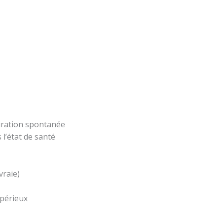
piration spontanée
l’état de santé
vraie)
mpérieux