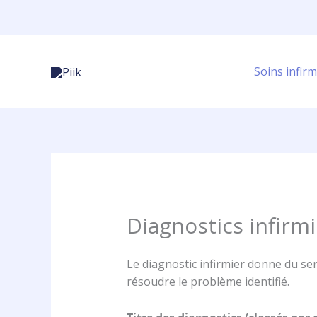
Aller
au
contenu
Soins infirm
Diagnostics infirm
Le diagnostic infirmier donne du sen
résoudre le problème identifié.