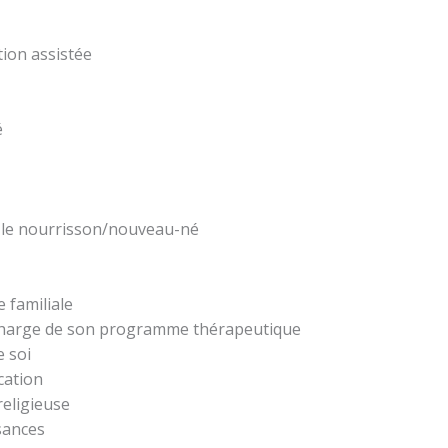
tion assistée
é
z le nourrisson/nouveau-né
 familiale
 charge de son programme thérapeutique
e soi
cation
religieuse
sances