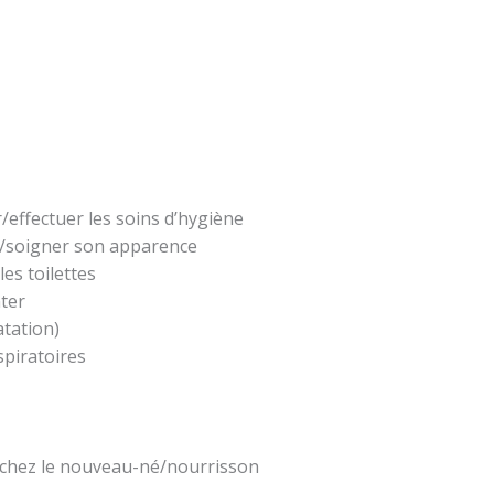
r/effectuer les soins d’hygiène
ir/soigner son apparence
les toilettes
nter
atation)
spiratoires
chez le nouveau-né/nourrisson