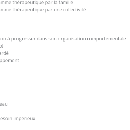
amme thérapeutique par la famille
amme thérapeutique par une collectivité
son à progresser dans son organisation comportementale
té
ardé
loppement
peau
besoin impérieux