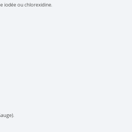
 iodée ou chlorexidine.
Gauge).