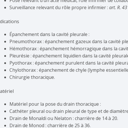
Pose relevant d’un acte médical, rôle infirmier de collab
Surveillance relevant du rôle propre infirmier :
art. R. 4
ndications
Épanchement dans la cavité pleurale :
Pneumothorax : épanchement gazeux dans la cavité ple
Hémothorax : épanchement hémorragique dans la cavité
Pleurésie : épanchement liquidien dans la cavité pleural
Pyothorax : épanchement purulent dans la cavité pleura
Chylothorax : épanchement de chyle (lymphe essentiellem
Chirurgie thoracique.
atériel
Matériel pour la pose du drain thoracique :
Cathéter pleural ou drain pleural de type et de diamètre
Drain de Monaldi ou Nelaton : charrière de 14 à 20.
Drain de Monod : charrière de 25 à 36.