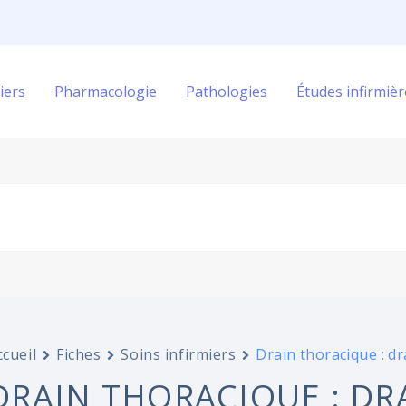
iers
Pharmacologie
Pathologies
Études infirmièr
ccueil
Fiches
Soins infirmiers
Drain thoracique : d
DRAIN THORACIQUE : DR