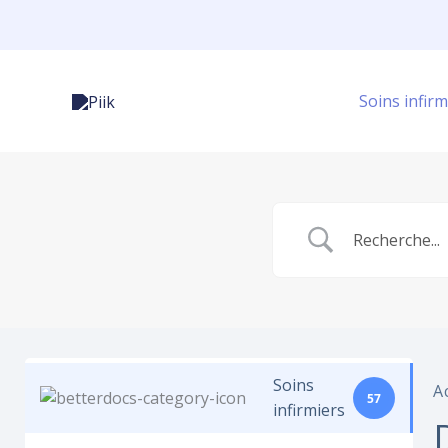
Aller
au
contenu
Soins infirm
Soins
A
57
infirmiers