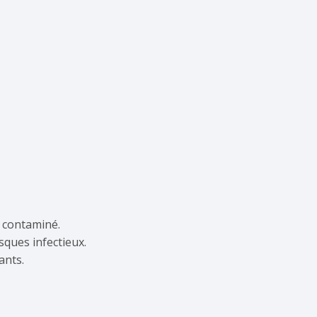
n contaminé.
isques infectieux.
ants.