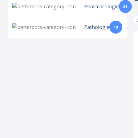
Pharmacologie
61
Pathologie
10