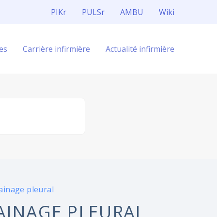
PIKr
PULSr
AMBU
Wiki
es
Carrière infirmière
Actualité infirmière
rainage pleural
AINAGE PLEURAL