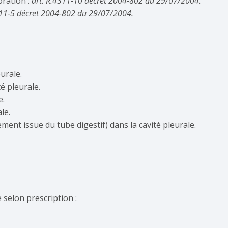
oration :
art. R.4311-10 décret 2004-802 du 29/07/2004.
311-5 décret 2004-802 du 29/07/2004.
urale.
 pleurale.
e.
le.
ent issue du tube digestif) dans la cavité pleurale.
 selon prescription :