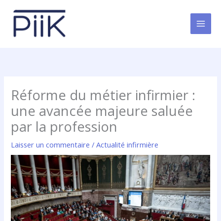
Aller
au
contenu
Réforme du métier infirmier :
une avancée majeure saluée
par la profession
Laisser un commentaire
/
Actualité infirmière