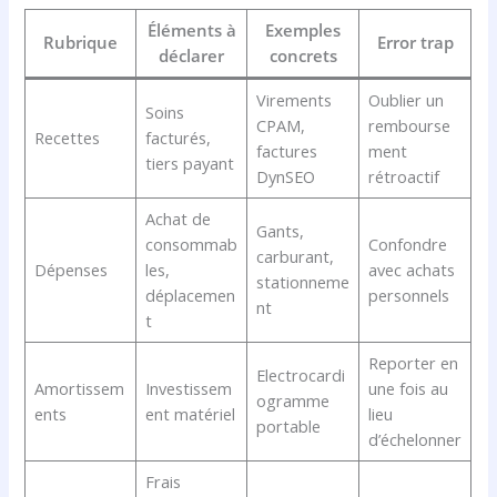
Éléments à
Exemples
Rubrique
Error trap
déclarer
concrets
Virements
Oublier un
Soins
CPAM,
rembourse
Recettes
facturés,
factures
ment
tiers payant
DynSEO
rétroactif
Achat de
Gants,
consommab
Confondre
carburant,
Dépenses
les,
avec achats
stationneme
déplacemen
personnels
nt
t
Reporter en
Electrocardi
Amortissem
Investissem
une fois au
ogramme
ents
ent matériel
lieu
portable
d’échelonner
Frais