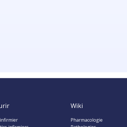
urir
Wiki
infirmier
Pharmacologie
ics infirmiers
Pathologies