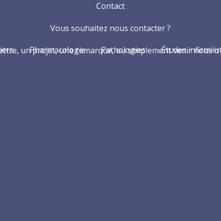
Contact​
Vous souhaitez nous contacter ?
iers
Pharmacologie
Pathologies
Études infirmièr
tre, un projet, une remarque, ou simplement venir nous offri