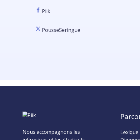
Piik
PousseSeringue
Parco
Nous accompagnons les
Lexique 
infirmières et les étudiants
Diagnost