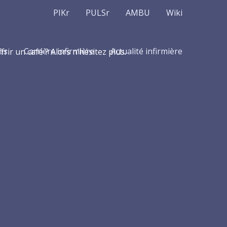
PIKr
PULSr
AMBU
Wiki
es
Carrière infirmière
Actualité infirmière
r un café ? Alors n’hésitez plus.