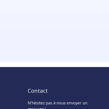
Contact
N’hésitez pas à nous envoyer un
message !