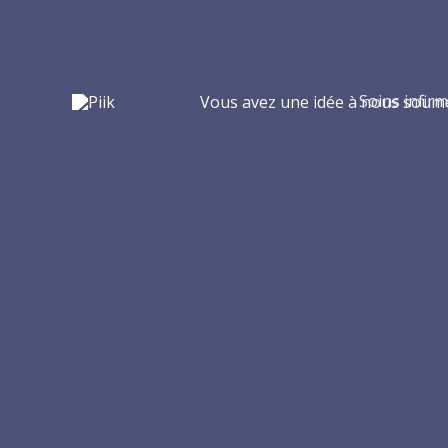
Aller
au
contenu
Soins infirm
Vous avez une idée à nous soumet